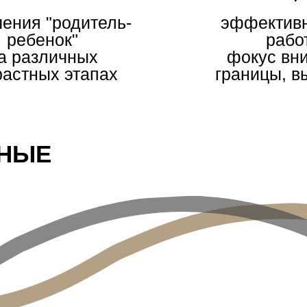
ения "родитель-
эффективн
ребенок"
рабо
а различных
фокус вн
растных этапах
границы, в
ЬНЫЕ