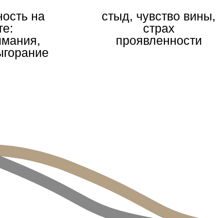
ость на
стыд, чувство вины,
те:
страх
имания,
проявленности
ыгорание