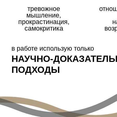
тревожное
отнош
мышление,
прокрастинация,
н
самокритика
воз
в работе использую только
НАУЧНО-ДОКАЗАТЕЛ
ПОДХОДЫ